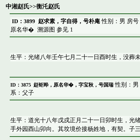
中湘赵氏
>>
衡汑赵氏
性别：男 房号
ID：3899 赵求素，字自得，号朴庵
原名华�
溯源图
参见
1
生平：光绪八年壬午七月二十一日酉时生，没葬
性别：男 
ID：3875
赵钜晔，原名华�，字宝秋，号国瑞
系：父子
生平：道光十八年戊戌正月二十一日卯时生，光
手外园酉山卯向。其坟境价接杨姓地，有契。子