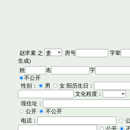
赵求素
之
房号
字辈
生成)
姓
名
字
不公开
性别：
男
女 阳历生日：
文化程度：
现住址：
公开
不公开
电话：
公开