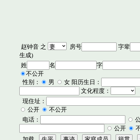
赵钟音
之
房号
字辈
生成)
姓
名
字
不公开
性别：
男
女 阳历生日：
文化程度：
现住址：
公开
不公开
电话：
公开
加载