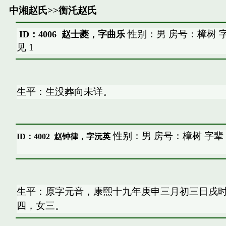
中湘赵氏
>>
衡汑赵氏
性别：男 房号：樟树 
ID：4006 赵士夔，字曲乐
见
1
生平：生没葬向未详。
性别：男 房号：樟树 字辈
ID：4002
赵钟律，字沅英
生平：原字元音，康熙十九年庚申三月初三日戌
四，女三。