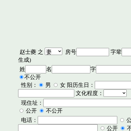
赵士夔
之
房号
字辈
生成)
姓
名
字
不公开
性别：
男
女 阳历生日：
文化程度：
现住址：
公开
不公开
电话：
公开