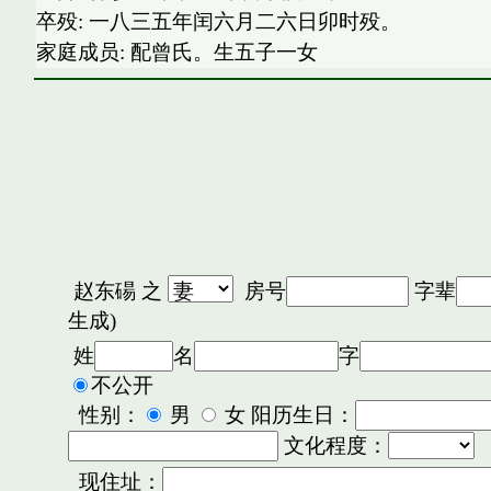
卒殁: 一八三五年闰六月二六日卯时殁。
家庭成员: 配曾氏。生五子一女
赵东碭
之
房号
字辈
生成)
姓
名
字
不公开
性别：
男
女 阳历生日：
文化程度：
现住址：