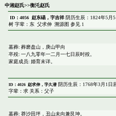
中湘赵氏
>>
衡汑赵氏
阴历生辰：1824年5月
ID：4056 赵东碭，字吉祥
树 字辈：东
父求伸
溯源图
参见
1
墓葬: 葬磨盘山，庚山甲向
卒殁: 一八九零年一二月一七日辰时殁。
家庭成员: 婚育未详。
阴历生辰：1768年3月1日
ID：4026
赵求伸，字久潜
字辈：求 关系：父子
墓葬: 莽沙田坪，丑山未向兼艮坤。