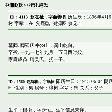
中湘赵氏
>>
衡汑赵氏
阴历生辰：1896年4月
ID：4113 赵在祉，字至善
树 字辈：在
父燿臨
溯源图
参见
1
墓葬: 葬延庆冲公山，巽山乾向。
卒殁: 一九一七年九月二五日酉时殁。
家庭成员: 聘吴氏。抚一子。
阳历生日：1915-06-04 
ID：1560
赵锦衛，字既恒
时 性别：男 房号：樟树 字辈：锦 关系：父子
生平：锦衛，字既恒。生平信息未详。