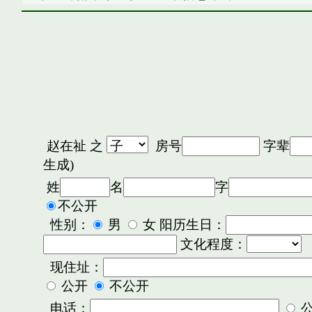
赵在祉
之
房号
字辈
生成)
姓
名
字
不公开
性别：
男
女 阳历生日：
文化程度：
现住址：
公开
不公开
电话：