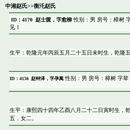
中湘赵氏
>>
衡汑赵氏
性别：男 房号：樟树 
ID：4170 赵士篋，字愈柳
见
1
生平：乾隆元年丙辰五月二十五日未时生，乾隆
性别：男 房号：樟树 字辈
ID：4156
赵钟泽，字孕萬
生平：康熙四十四年乙酉八月二十二日寅时生，
五，女二。