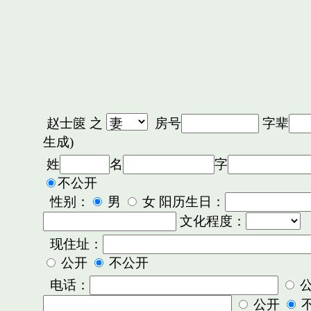
赵士篋
之
房号
字辈
生成)
姓
名
字
不公开
性别：
男
女 阳历生日：
文化程度：
现住址：
公开
不公开
电话：
公开