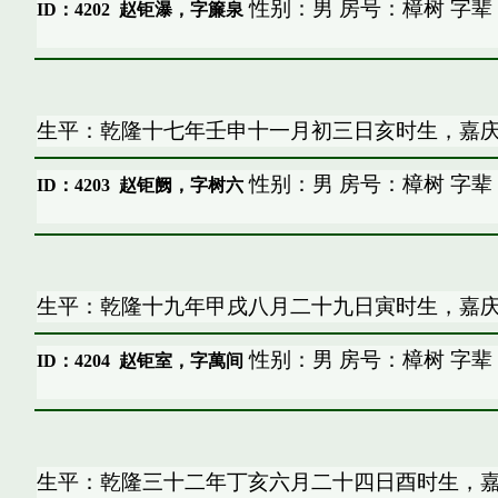
性别：男 房号：樟树 字辈
ID：4202
赵钜瀑，字簾泉
生平：乾隆十七年壬申十一月初三日亥时生，嘉
性别：男 房号：樟树 字辈
ID：4203
赵钜阙，字树六
生平：乾隆十九年甲戌八月二十九日寅时生，嘉
性别：男 房号：樟树 字辈
ID：4204
赵钜室，字萬间
生平：乾隆三十二年丁亥六月二十四日酉时生，