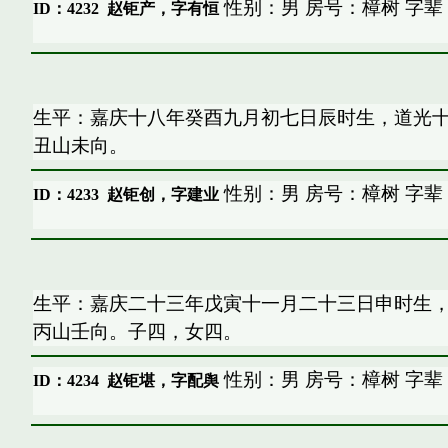
性别：男 房号：樟树 字辈
ID：4232
赵钜产，字有恒
生平：嘉庆十八年癸酉九月初七日辰时生，道光
丑山未向。
性别：男 房号：樟树 字辈
ID：4233
赵钜创，字建业
生平：嘉庆二十三年戊寅十一月二十三日申时生
丙山壬向。子四，女四。
性别：男 房号：樟树 字辈
ID：4234
赵钜堪，字配舆