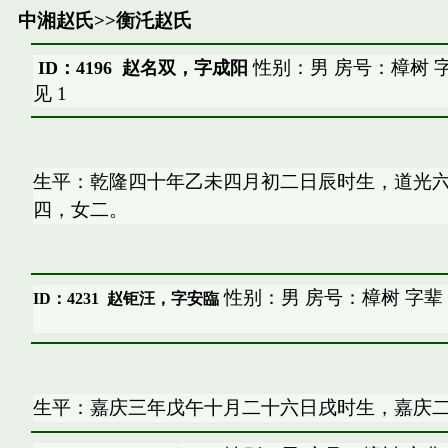
中湘赵氏
>>
衡汑赵氏
性别：男 房号：樟树 
ID：4196 赵名双，字成阳
见
1
生平：乾隆四十年乙未四月初二日辰时生，道光
四，女二。
性别：男 房号：樟树 字辈
ID：4231
赵钜汪，字安臨
生平：嘉庆三年戊午十月二十六日戌时生，嘉庆