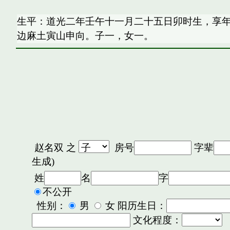
生平：道光二年壬午十一月二十五日卯时生，享
边麻土寅山申向。子一，女一。
赵名双
之
房号
字辈
生成)
姓
名
字
不公开
性别：
男
女 阳历生日：
文化程度：