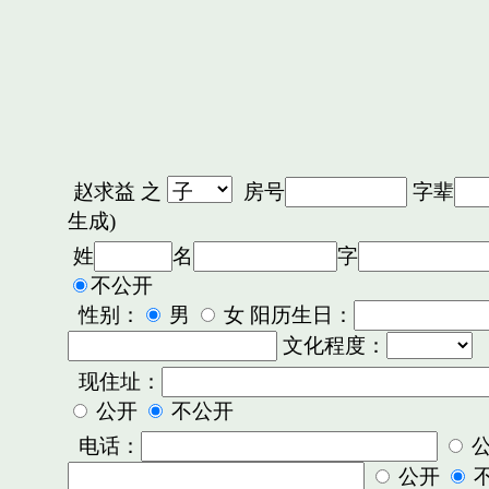
赵求益
之
房号
字辈
生成)
姓
名
字
不公开
性别：
男
女 阳历生日：
文化程度：
现住址：
公开
不公开
电话：
公开