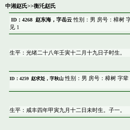
中湘赵氏
>>
衡汑赵氏
性别：男 房号：樟树 
ID：4268 赵东海，字岳云
见
1
生平：光绪二十八年壬寅十二月十九日子时生。
性别：男 房号：樟树 字辈
ID：4259
赵求彣，字秋山
生平：咸丰四年甲寅九月十二日未时生。子一。