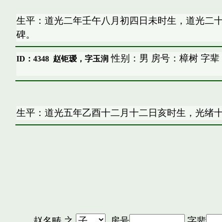
生平：道光二年壬午八月初四日未时生，道光二
碑。
性别：男 房号：樟树 字辈
ID：4348
赵钜瑷，字玉润
生平：道光五年乙酉十二月十二日亥时生，光绪
赵名畴
之
房号
字辈