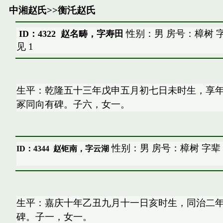
中湘赵氏
>>
衡汑赵氏
性别：男 房号：樟树 
ID：4322 赵名畴，字寿田
见
1
生平：乾隆五十三年戊申五月初七日未时生，享
冢同向有碑。子六，女一。
性别：男 房号：樟树 字辈
ID：4344
赵钜南，字云湖
生平：嘉庆十年乙丑九月十一日亥时生，同治二
碑。子一，女一。