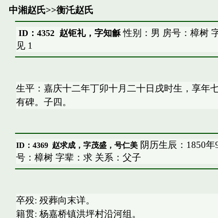
中湘赵氏
>>
衡汑赵氏
性别：男 房号：樟树 
ID：4352 赵钜礼，字知龢
见
1
生平：嘉庆十二年丁卯十月二十日戌时生，享年
有碑。子四。
阴历生辰：1850年
ID：4369
赵求成，字茂盛，号仁美
号：樟树 字辈：求 关系：父子
卒殁: 殁葬向末详。
籍贯: 杨嘉桥镇洪坪村沿河组。