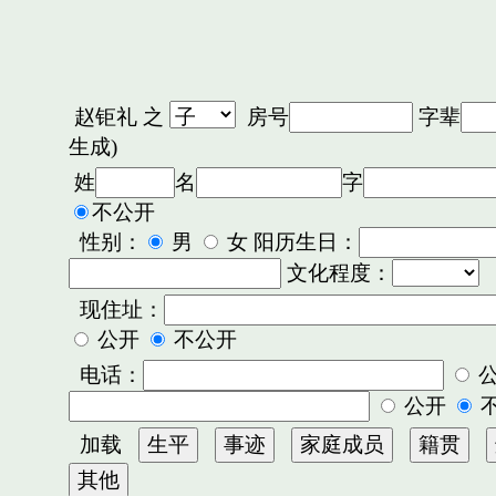
赵钜礼
之
房号
字辈
生成)
姓
名
字
不公开
性别：
男
女 阳历生日：
文化程度：
现住址：
公开
不公开
电话：
公开
加载