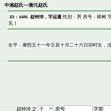
中湘赵氏
>>
衡汑赵氏
性别：男 房号：樟树 
ID：4406 赵钟沛，字运週
见
1
生平：康熙五十一年壬辰十月二十六日卯时生，
赵钟沛
之
房号
字辈