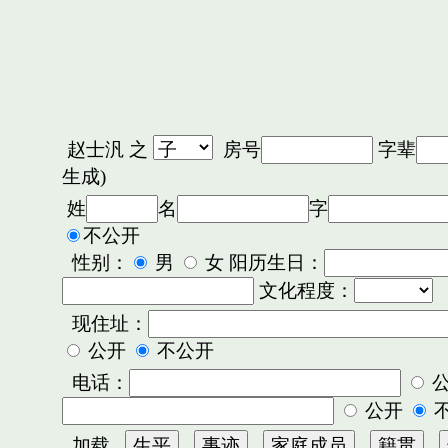
赵士汎
之
房号
字辈
生成)
姓
名
字
不公开
性别：
男
女 阳历生日：
文化程度：
现住址：
公开
不公开
电话：
公开
加载