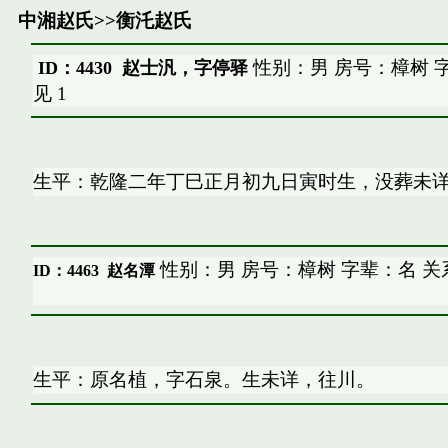
中湘赵氏
>>
衡汑赵氏
性别：男 房号：樟树 
ID：4430 赵士汎，字停驿
见
1
生平：乾隆二年丁巳正月初九日寅时生，没葬未
性别：男 房号：樟树 字辈：名 关
ID：4463
赵名潭
生平：原名植，字石泉。生未详，往川。