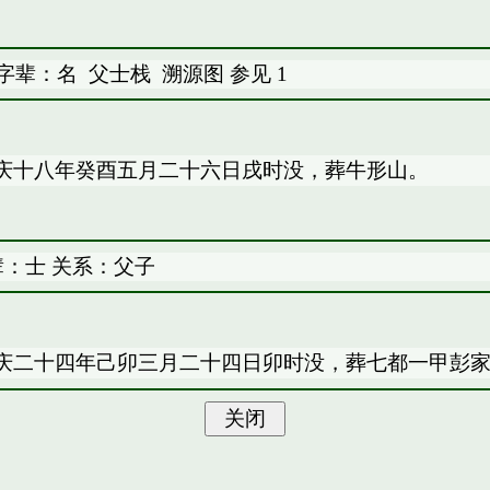
 字辈：名
父士栈
溯源图
参见
1
庆十八年癸酉五月二十六日戌时没，葬牛形山。
辈：士 关系：父子
庆二十四年己卯三月二十四日卯时没，葬七都一甲彭