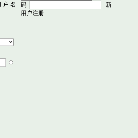
 户 名
码
新
用户注册