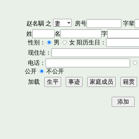
赵名騆
之
房号
字辈
姓
名
字
性别：
男
女 阳历生日：
现住址：
电话：
公开
不公开
加载