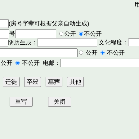
用
(房号字辈可根据父亲自动生成)
号
公开
不公开
阴历生辰：
文化程度：
公开
不公开
公开
不公开 电邮：