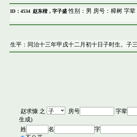
性别：男 房号：樟树 字辈
ID：4534
赵东楷，字子盛
生平：同治十三年甲戌十二月初十日子时生。子
赵求慷
之
房号
字辈
生成)
姓
名
字