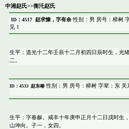
中湘赵氏
>>
衡汑赵氏
性别：男 房号：樟树 
ID：4517 赵求慷，字有余
见
1
生平：道光十二年壬辰十二月初四日辰时生，光
二。
性别：男 房号：樟树 字辈：东 关
ID：4533
赵东椿
生平：字春龢。咸丰十年庚申正月十二日戌时生
山坤向。子一，女四。