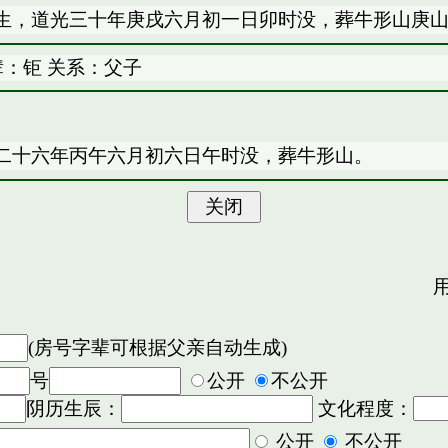
生，道光三十年庚戌六月初一日卯时没，葬牛形山庚
辈：钜 关系：父子
二十六年丙午六月初六日午时没，葬牛形山。
用
(房号字辈可根据父亲自动生成)
号
公开
不公开
阴历生辰：
文化程度：
公开
不公开