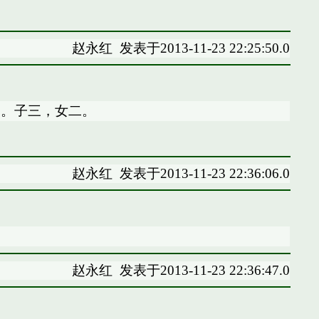
赵永红
发表于2013-11-23 22:25:50.0
向。子三，女二。
赵永红
发表于2013-11-23 22:36:06.0
赵永红
发表于2013-11-23 22:36:47.0