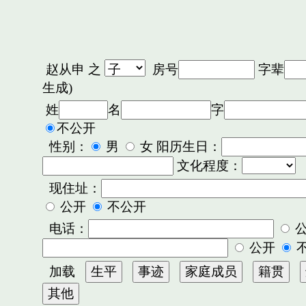
赵从申
之
房号
字辈
生成)
姓
名
字
不公开
性别：
男
女 阳历生日：
文化程度：
现住址：
公开
不公开
电话：
公开
加载