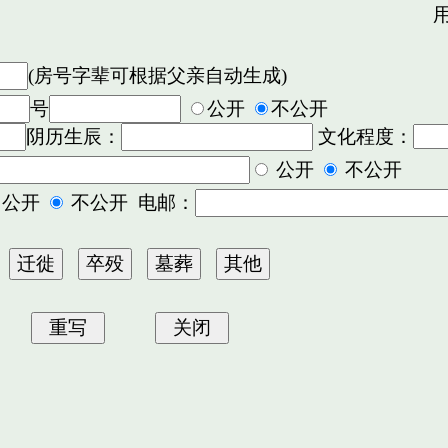
用
(房号字辈可根据父亲自动生成)
号
公开
不公开
阴历生辰：
文化程度：
公开
不公开
公开
不公开 电邮：