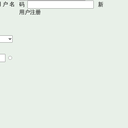
 户 名
码
新
用户注册