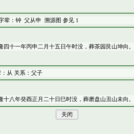
 字辈：钟
父从申
溯源图
参见
1
隆四十一年丙申二月十五日午时没，葬茶园艮山坤向
辈：从 关系：父子
隆十八年癸酉正月二十日巳时没，葬磨盘山丑山未向