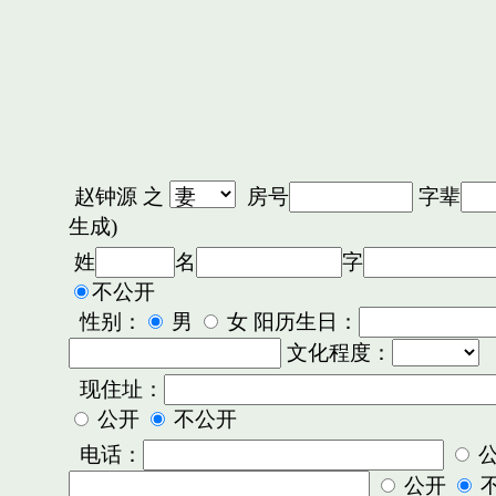
赵钟源
之
房号
字辈
生成)
姓
名
字
不公开
性别：
男
女 阳历生日：
文化程度：
现住址：
公开
不公开
电话：
公开