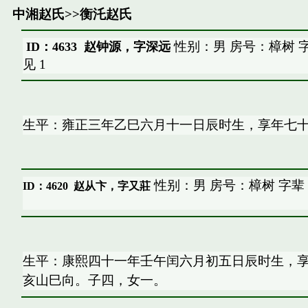
中湘赵氏
>>
衡汑赵氏
性别：男 房号：樟树 
ID：4633 赵钟源，字深远
见
1
生平：雍正三年乙巳六月十一日辰时生，享年七
性别：男 房号：樟树 字辈
ID：4620
赵从卞，字又莊
生平：康熙四十一年壬午闰六月初五日辰时生，
亥山巳向。子四，女一。