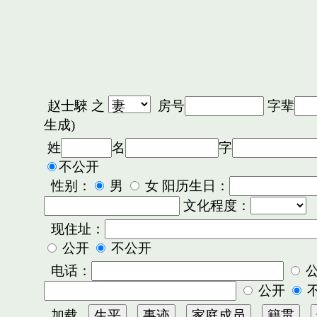
赵士騋
之
房号
字辈
生成)
姓
名
字
不公开
性别：
男
女 阳历生日：
文化程度：
现住址：
公开
不公开
电话：
公开
加载