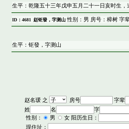
生平：乾隆五十三年戊申五月二十一日亥时生，
性别：男 房号：樟树 字
ID：4681
赵钜發，字测山
生平：钜發，字测山
赵名瑗
之
房号
字辈
姓
名
字
性别：
男
女 阳历生日：
现住址：