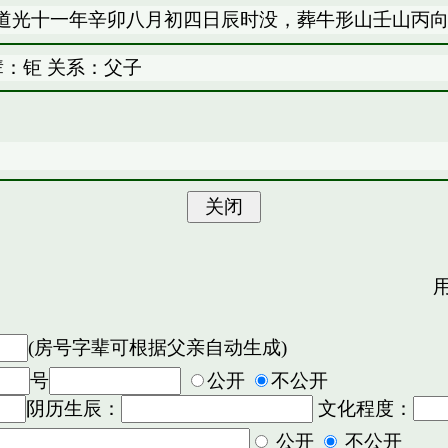
道光十一年辛卯八月初四日辰时没，葬牛形山壬山丙
辈：钜 关系：父子
用
(房号字辈可根据父亲自动生成)
号
公开
不公开
阴历生辰：
文化程度：
公开
不公开