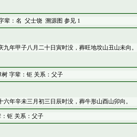
 字辈：名
父士饶
溯源图
参见
1
庆九年甲子八月二十日寅时没，葬旺地坟山丑山未向
树 字辈：钜 关系：父子
十六年辛未三月初三日辰时没，葬牛形山酉山卯向。
辈：钜 关系：父子