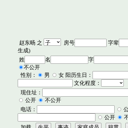
赵东旸
之
房号
字辈
生成)
姓
名
字
不公开
性别：
男
女 阳历生日：
文化程度：
现住址：
公开
不公开
电话：
公开
加载