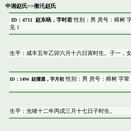
中湘赵氏
>>
衡汑赵氏
性别：男 房号：樟树 
ID：4711 赵东旸，字时若
见
1
生平：咸丰五年乙卯六月十六日寅时生。子一，
性别：男 房号：樟树 字辈
ID：1494
赵燿晟，字月初
生平：光绪十二年丙戌三月十七日子时生。