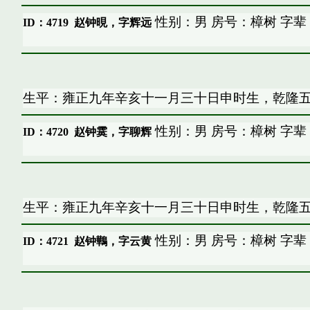
性别：男 房号：樟树 字辈
ID：4719
赵钟晛，字辉远
生平：雍正九年辛亥十一月三十日申时生，乾隆
性别：男 房号：樟树 字辈
ID：4720
赵钟霙，字聊辉
生平：雍正九年辛亥十一月三十日申时生，乾隆
性别：男 房号：樟树 字辈
ID：4721
赵钟鷨，字云黄