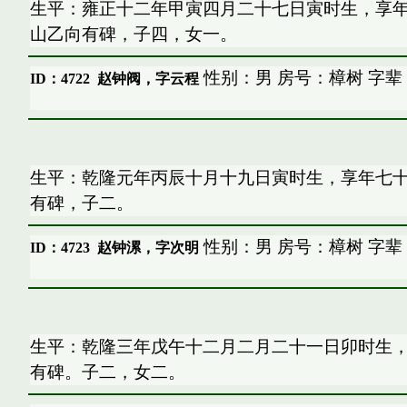
生平：雍正十二年甲寅四月二十七日寅时生，享
山乙向有碑，子四，女一。
性别：男 房号：樟树 字辈
ID：4722
赵钟阀，字云程
生平：乾隆元年丙辰十月十九日寅时生，享年七
有碑，子二。
性别：男 房号：樟树 字辈
ID：4723
赵钟漯，字次明
生平：乾隆三年戊午十二月二月二十一日卯时生
有碑。子二，女二。