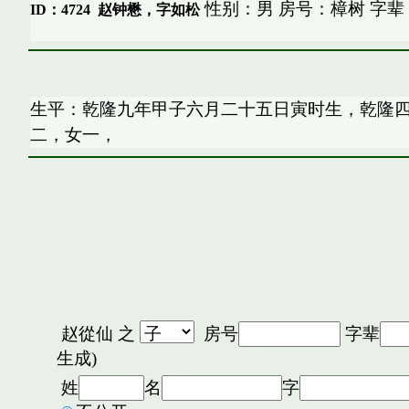
性别：男 房号：樟树 字辈
ID：4724
赵钟懋，字如松
生平：乾隆九年甲子六月二十五日寅时生，乾隆
二，女一，
赵從仙
之
房号
字辈
生成)
姓
名
字