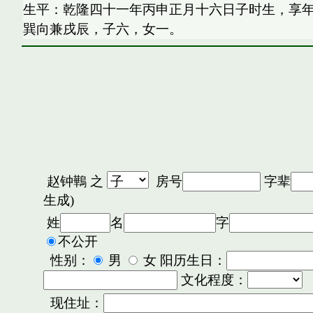
生平：乾隆四十一年丙申正月十六日子时生，享
巽向兼戌辰，子六，女一。
赵钟鷨
之
房号
字辈
生成)
姓
名
字
不公开
性别：
男
女 阳历生日：
文化程度：
现住址：