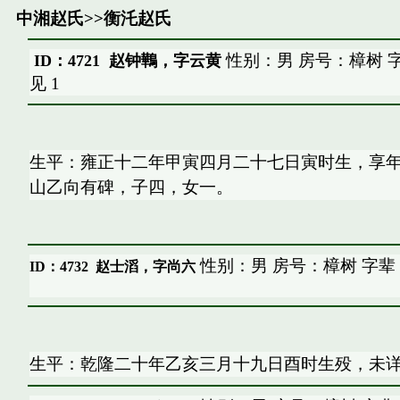
中湘赵氏
>>
衡汑赵氏
性别：男 房号：樟树 
ID：4721 赵钟鷨，字云黄
见
1
生平：雍正十二年甲寅四月二十七日寅时生，享
山乙向有碑，子四，女一。
性别：男 房号：樟树 字辈
ID：4732
赵士滔，字尚六
生平：乾隆二十年乙亥三月十九日酉时生殁，未