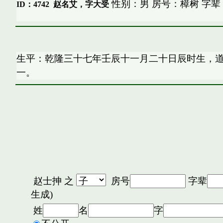
性别：男 房号：樟树 字辈
ID：4742
赵名艾，字大受
生平：乾隆三十七年壬辰十一月二十日辰时生，
一。
赵士抻
之
房号
字辈
生成)
姓
名
字