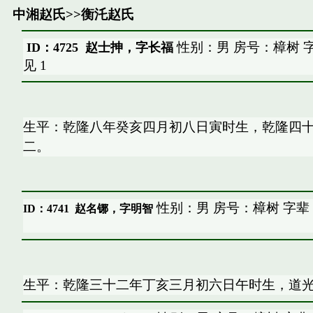
中湘赵氏
>>
衡汑赵氏
性别：男 房号：樟树 
ID：4725 赵士抻，字长福
见
1
生平：乾隆八年癸亥四月初八日寅时生，乾隆四
二。
性别：男 房号：樟树 字辈
ID：4741
赵名铘，字明智
生平：乾隆三十二年丁亥三月初六日午时生，道