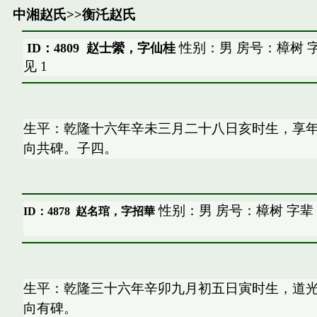
中湘赵氏
>>
衡汑赵氏
性别：男 房号：樟树 
ID：4809 赵士縈，字仙桂
见
1
生平：乾隆十六年辛未三月二十八日亥时生，享
向共碑。子四。
性别：男 房号：樟树 字辈
ID：4878
赵名琯，字招華
生平：乾隆三十六年辛卯九月初五日寅时生，道
向有碑。