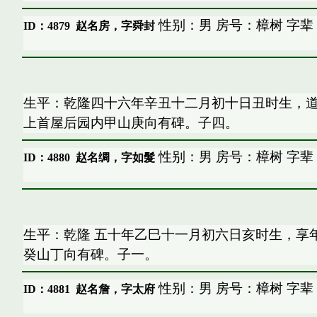
性别：男 房号：樟树 字辈
ID：4879
赵名房，字舜封
生平：乾隆四十六年辛丑十二月初十日丑时生，
上首屋后园内甲山庚向有碑。子四。
性别：男 房号：樟树 字辈
ID：4880
赵名绸，字如髮
生平：乾隆 五十年乙巳十一月初六日亥时生，享
癸山丁向有碑。子一。
性别：男 房号：樟树 字辈
ID：4881
赵名詹，字太府