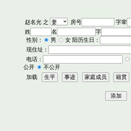
赵名光
之
房号
字辈
姓
名
字
性别：
男
女 阳历生日：
现住址：
电话：
公开
不公开
加载