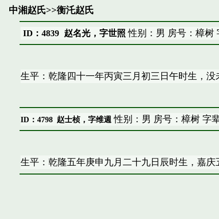
中湘赵氏
>>
衡汑赵氏
性别：男 房号：樟树
ID：4839 赵名光，字世照
生平：乾隆四十一年丙寅三月初三日午时生，没
性别：男 房号：樟树 字
ID：4798
赵士桢，字维週
生平：乾隆五年庚申九月二十九日辰时生，嘉庆