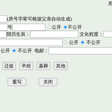
用
(房号字辈可根据父亲自动生成)
号
公开
不公开
阴历生辰：
文化程度：
公开
不公开
公开
不公开 电邮：