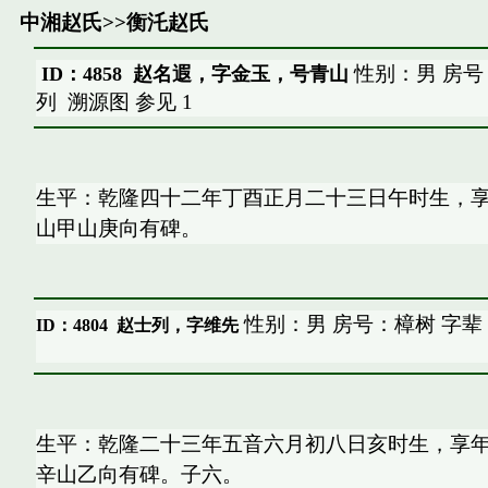
中湘赵氏
>>
衡汑赵氏
性别：男 房号
ID：4858 赵名遐，字金玉，号青山
列
溯源图
参见
1
生平：乾隆四十二年丁酉正月二十三日午时生，
山甲山庚向有碑。
性别：男 房号：樟树 字辈
ID：4804
赵士列，字维先
生平：乾隆二十三年五音六月初八日亥时生，享
辛山乙向有碑。子六。