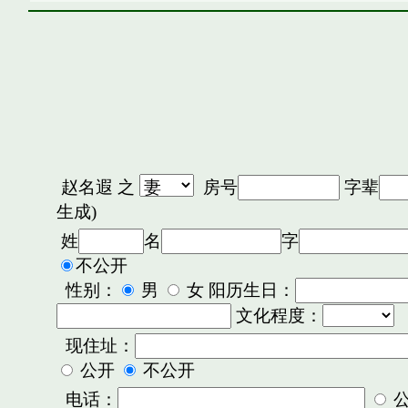
赵名遐
之
房号
字辈
生成)
姓
名
字
不公开
性别：
男
女 阳历生日：
文化程度：
现住址：
公开
不公开
电话：