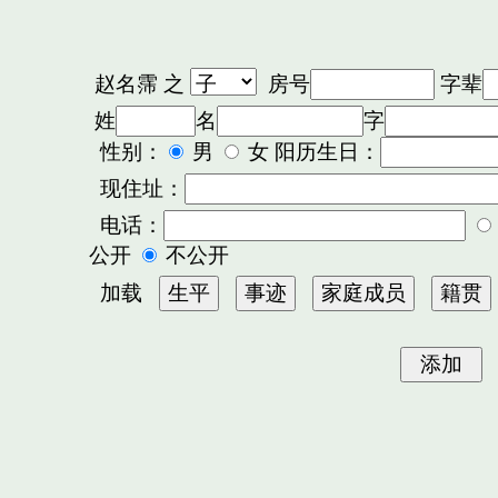
赵名霈
之
房号
字辈
姓
名
字
性别：
男
女 阳历生日：
现住址：
电话：
公开
不公开
加载