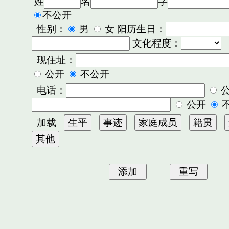
姓
名
字
不公开
性别：
男
女 阳历生日：
文化程度：
现住址：
公开
不公开
电话：
公开
加载