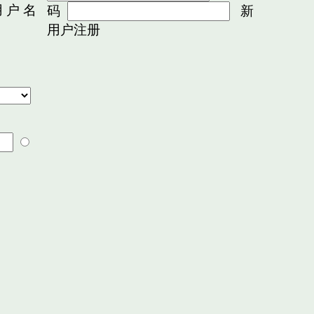
 户 名
码
新
用户注册