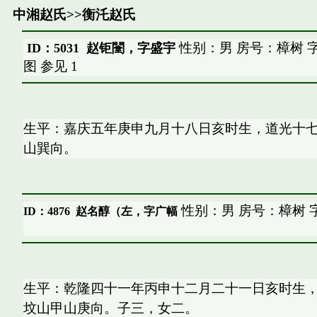
中湘赵氏
>>
衡汑赵氏
性别：男 房号：樟树 
ID：5031 赵钜闛，字盛宇
图
参见
1
生平：嘉庆五年庚申九月十八日亥时生，道光十
山巽向。
性别：男 房号：樟树 
ID：4876
赵名醇（左，字广幅
生平：乾隆四十一年丙申十二月二十一日亥时生
坟山甲山庚向。子三，女二。