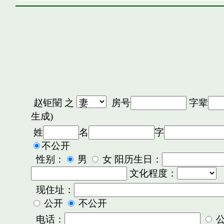
赵钜闛
之
房号
字辈
生成)
姓
名
字
不公开
性别：
男
女 阳历生日：
文化程度：
现住址：
公开
不公开
电话：