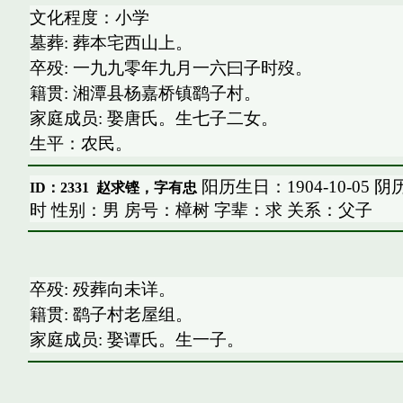
文化程度：小学
墓葬: 葬本宅西山上。
卒殁: 一九九零年九月一六曰子时歿。
籍贯: 湘潭县杨嘉桥镇鹞子村。
家庭成员: 娶唐氏。生七子二女。
生平：农民。
阳历生日：1904-10-05 
ID：2331
赵求铿，字有忠
时 性别：男 房号：樟树 字辈：求 关系：父子
卒殁: 殁葬向未详。
籍贯: 鹞子村老屋组。
家庭成员: 娶谭氏。生一子。