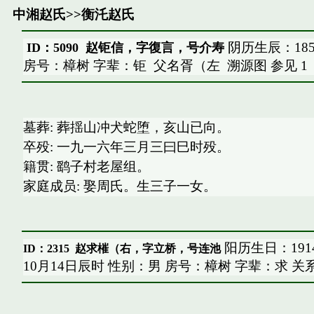
中湘赵氏
>>
衡汑赵氏
阴历生辰：185
ID：5090 赵钜信，字復言，号介寿
房号：樟树 字辈：钜
父名胥（左
溯源图
参见
1
墓葬: 葬揺山冲犬蛇堕，亥山已向。
卒殁: 一九一六年三月三曰巳时殁。
籍贯: 鹞子村老屋组。
家庭成员: 娶周氏。生三子一女。
阳历生日：1914
ID：2315
赵求槯（右，字立桥，号连池
10月14日辰时 性别：男 房号：樟树 字辈：求 关