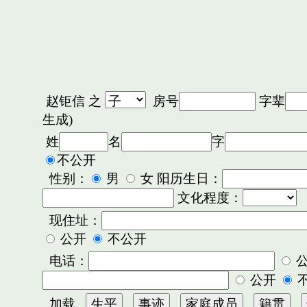
赵钜信
之
房号
字辈
生成)
姓
名
字
不公开
性别：
男
女 阳历生日：
文化程度：
现住址：
公开
不公开
电话：
公开
加载