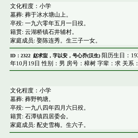
文化程度：小学
墓葬: 葬于冰水塘山上。
卒殁: 一九六零年五月一日歿。
籍贯: 云湖桥镇石井辅村。
家庭成员: 娶陈连秀。生三子一女。
阳历生日：1920
ID：2322
赵求寍，字以安，号心乔(汉生)
年10月19日 性别：男 房号：樟树 字辈：求 关系
文化程度：小学
墓葬: 葬野鸭塘。
卒殁: 一九八四年四月六日殁。
籍贯: 石潭镇四居委会。
家庭成员: 配史雪梅。生六子。