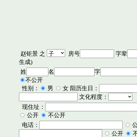
赵钜景
之
房号
字辈
生成)
姓
名
字
不公开
性别：
男
女 阳历生日：
文化程度：
现住址：
公开
不公开
电话：
公开