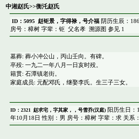
中湘赵氏
>>
衡汑赵氏
阴历生辰：186
ID：5095 赵钜景，字得禄，号介福
房号：樟树 字辈：钜
父名孝
溯源图
参见
1
墓葬: 葬小冲公山，丙山壬向。有碑。
卒殁: 一九二一年八月一日亥时殁。
籍贯: 石潭镇老街。
家庭成员: 元配邓氏，继娶李氏。生三子三女。
阳历生日：191
ID：2321
赵求宅，字其家，，号雪乔(汉庭)
年10月18日 性别：男 房号：樟树 字辈：求 关系