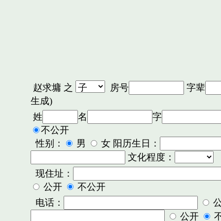
赵求墉
之
房号
字辈
生成)
姓
名
字
不公开
性别：
男
女 阳历生日：
文化程度：
现住址：
公开
不公开
电话：
公开