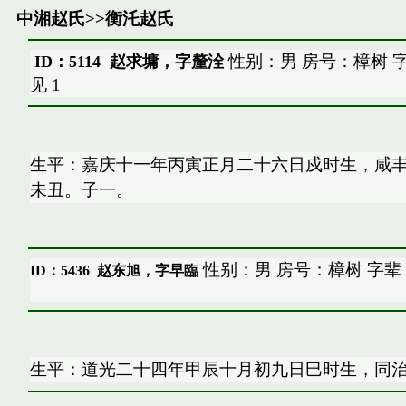
中湘赵氏
>>
衡汑赵氏
性别：男 房号：樟树 
ID：5114 赵求墉，字釐洤
见
1
生平：嘉庆十一年丙寅正月二十六日戍时生，咸
未丑。子一。
性别：男 房号：樟树 字辈
ID：5436
赵东旭，字早臨
生平：道光二十四年甲辰十月初九日巳时生，同