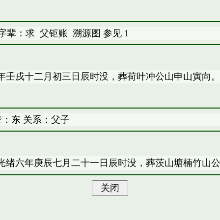
 字辈：求
父钜账
溯源图
参见
1
年壬戌十二月初三日辰时没，葬荷叶冲公山申山寅向
辈：东 关系：父子
光绪六年庚辰七月二十一日辰时没，葬茨山塘楠竹山