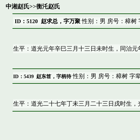
中湘赵氏
>>
衡汑赵氏
性别：男 房号：樟树
ID：5120 赵求总，字万聚
生平：道光元年辛巳三月十三日未时生，同治元
性别：男 房号：樟树 字
ID：5439
赵东笤，字柄待
生平：道光二十七年丁未三月二十三日戌时生，