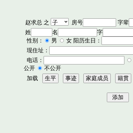
赵求总
之
房号
字辈
姓
名
字
性别：
男
女 阳历生日：
现住址：
电话：
公开
不公开
加载