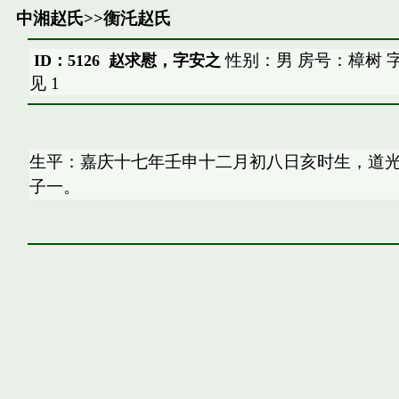
中湘赵氏
>>
衡汑赵氏
性别：男 房号：樟树 
ID：5126 赵求慰，字安之
见
1
生平：嘉庆十七年壬申十二月初八日亥时生，道
子一。