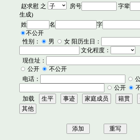
赵求慰
之
房号
字辈
生成)
姓
名
字
不公开
性别：
男
女 阳历生日：
文化程度：
现住址：
公开
不公开
电话：
公开
加载