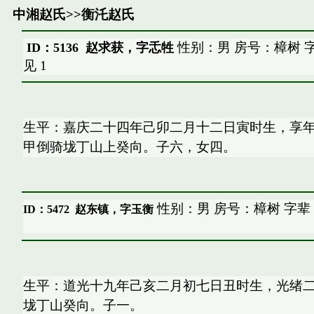
中湘赵氏
>>
衡汑赵氏
性别：男 房号：樟树 
ID：5136 赵求获，字忎牲
见
1
生平：嘉庆二十四年己卯二月十二日寅时生，享
甲倒骑垅丁山上癸向。子六，女四。
性别：男 房号：樟树 字辈
ID：5472
赵东镇，字玉衡
生平：道光十九年己亥二月初七日丑时生，光绪
垅丁山癸向。子一。