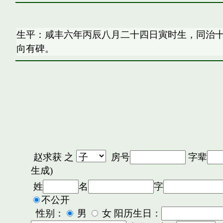
生平：咸丰六年丙辰八月二十四日寅时生，同治
向有碑。
赵求获
之
房号
字辈
生成)
姓
名
字
不公开
性别：
男
女 阳历生日：