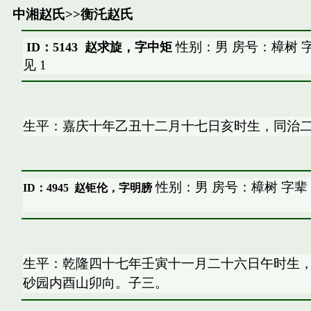
中湘赵氏
>>
衡汑赵氏
性别：男 房号：樟树 
ID：5143 赵求旋，字中矩
见
1
生平：嘉庆十年乙丑十二月十七日亥时生，同治
性别：男 房号：樟树 字辈
ID：4945
赵钜伦，字明膀
生平：乾隆四十七年壬寅十一月二十六日午时生
砂园内酉山卯向。子三。