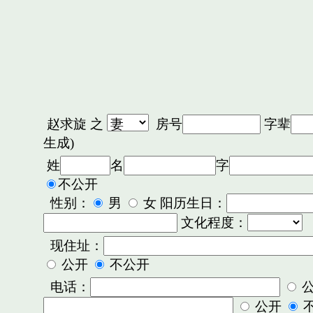
赵求旋
之
房号
字辈
生成)
姓
名
字
不公开
性别：
男
女 阳历生日：
文化程度：
现住址：
公开
不公开
电话：
公开