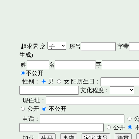
赵求晃
之
房号
字辈
生成)
姓
名
字
不公开
性别：
男
女 阳历生日：
文化程度：
现住址：
公开
不公开
电话：
公开
加载