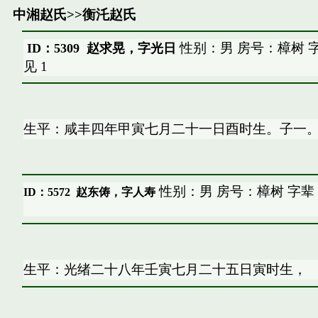
中湘赵氏
>>
衡汑赵氏
性别：男 房号：樟树 
ID：5309 赵求晃，字光日
见
1
生平：咸丰四年甲寅七月二十一日酉时生。子一
性别：男 房号：樟树 字辈
ID：5572
赵东俦，字人寿
生平：光绪二十八年壬寅七月二十五日寅时生，