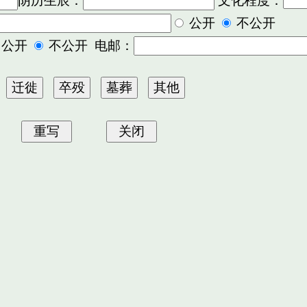
阴历生辰：
文化程度：
公开
不公开
公开
不公开 电邮：