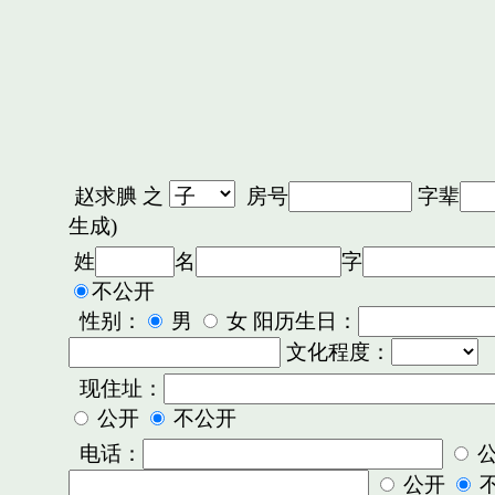
赵求腆
之
房号
字辈
生成)
姓
名
字
不公开
性别：
男
女 阳历生日：
文化程度：
现住址：
公开
不公开
电话：
公开