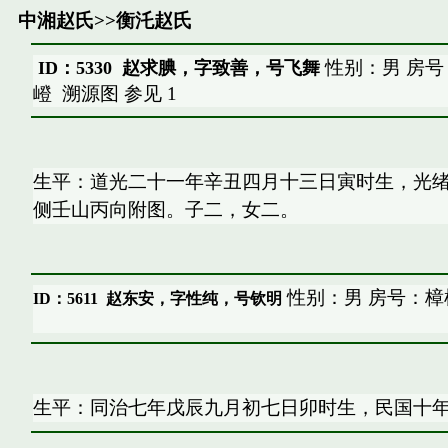
中湘赵氏
>>
衡汑赵氏
性别：男 房号
ID：5330 赵求腆，字致善，号飞舞
嶝
溯源图
参见
1
生平：道光二十一年辛丑四月十三日寅时生，光
侧壬山丙向附图。子二，女二。
性别：男 房号：樟
ID：5611
赵东安，字性纯，号钦明
生平：同治七年戊辰九月初七日卯时生，民国十