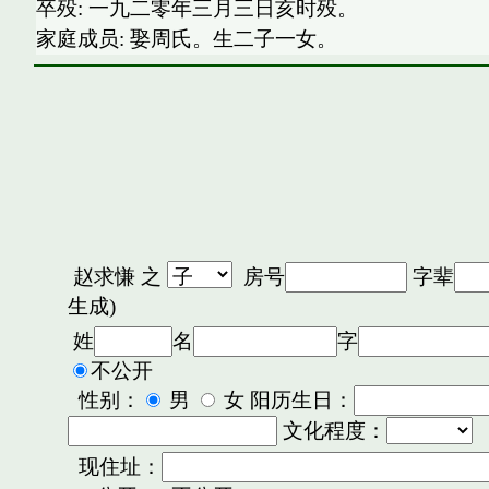
卒殁: 一九二零年三月三日亥时殁。
家庭成员: 娶周氏。生二子一女。
赵求慊
之
房号
字辈
生成)
姓
名
字
不公开
性别：
男
女 阳历生日：
文化程度：
现住址：