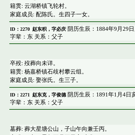
籍贯: 云湖桥镇飞轮村。
家庭成员: 配陈氏。生四子一女。
阴历生辰：1884年9月29
ID：2270
赵东积，字必庆
字辈：东 关系：父子
卒殁: 歿葬向未详。
籍贯: 杨嘉桥镇石歧村攀云组。
家庭成员: 娶张氏。生三子。
阴历生辰：1891年1月4日
ID：2271
赵东克，字俊德
字辈：东 关系：父子
墓葬: 葬大星塘公山，子山午向兼壬丙。