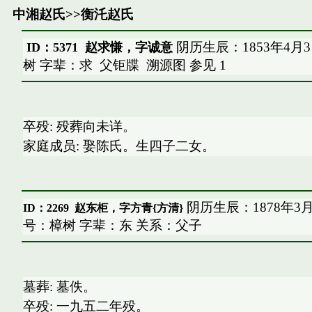
中湘赵氏
>>
衡汑赵氏
阴历生辰：1853年4月
ID：5371 赵求慊，字诚意
树 字辈：求
父钜牒
溯源图
参见
1
卒殁: 殁葬向未详。
家庭成员: 娶陈氏。生四子二女。
阴历生辰：1878年3
ID：2269
赵东柜，字方青{方清}
号：樟树 字辈：东 关系：父子
墓葬: 墓佚。
卒殁: 一九五二年殁。