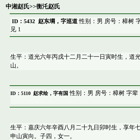
中湘赵氏
>>
衡汑赵氏
性别：男 房号：樟树 
ID：5432 赵东堈，字巡道
见
1
生平：道光六年丙戌十二月二十一日寅时生，道
山。
性别：男 房号：樟树 字辈
ID：5110
赵求绘，字有国
生平：嘉庆六年辛酉八月二十九日卯时生，享年
申山寅向。子四，女一。