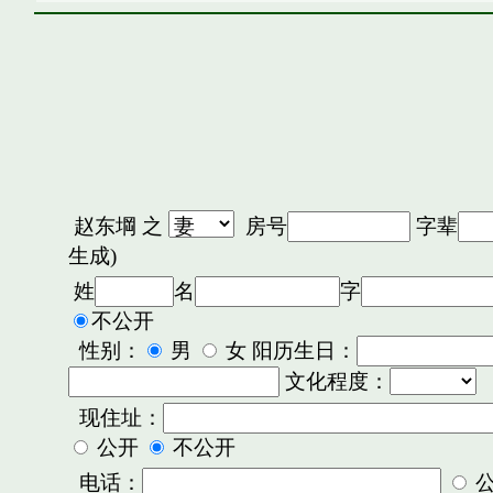
赵东堈
之
房号
字辈
生成)
姓
名
字
不公开
性别：
男
女 阳历生日：
文化程度：
现住址：
公开
不公开
电话：