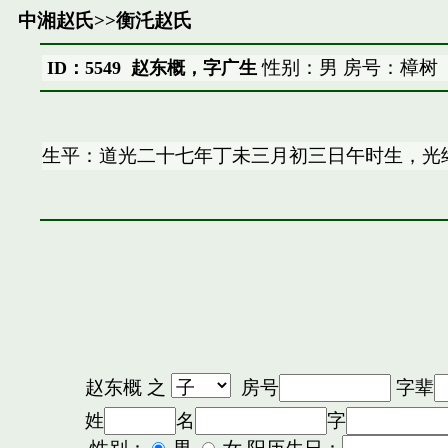
中湘赵氏
>>
衡汑赵氏
性别：男 房号：樟树
ID：5549 赵东概，字广生
生平：道光二十七年丁未三月初三日午时生，光
赵东概
之
房号
字辈
姓
名
字