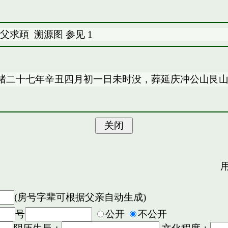
父求頙
溯源图
参见
1
绪二十七年辛丑四月初一日未时没，葬延庆冲公山艮
用
(房号字辈可根据父亲自动生成)
号
公开
不公开