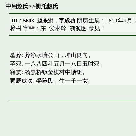
中湘赵氏
>>
衡汑赵氏
阴历生辰：1851年9月
ID：5603 赵东洪，字成功
樟树 字辈：东
父求幹
溯源图
参见
1
墓葬: 葬净水塘公山，坤山艮向。
卒殁: 一八八四斗五月一八日丑时殁。
籍贯: 杨嘉桥镇金棋村中塘组。
家庭成员: 娶陈氏。生一子一女。