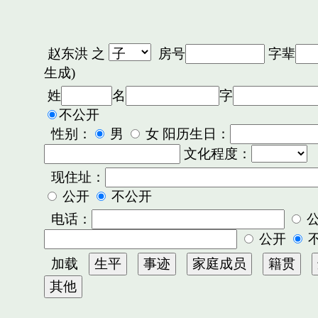
赵东洪
之
房号
字辈
生成)
姓
名
字
不公开
性别：
男
女 阳历生日：
文化程度：
现住址：
公开
不公开
电话：
公开
加载