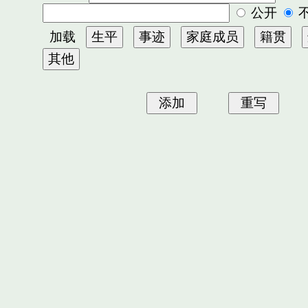
公开
加载