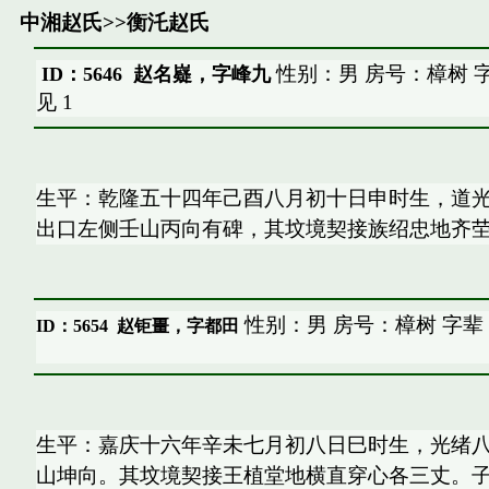
中湘赵氏
>>
衡汑赵氏
性别：男 房号：樟树 
ID：5646 赵名嶷，字峰九
见
1
生平：乾隆五十四年己酉八月初十日申时生，道
出口左侧壬山丙向有碑，其坟境契接族绍忠地齐
性别：男 房号：樟树 字辈
ID：5654
赵钜畺，字都田
生平：嘉庆十六年辛未七月初八日巳时生，光绪
山坤向。其坟境契接王植堂地横直穿心各三丈。