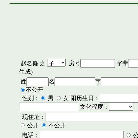
赵名嶷
之
房号
字辈
生成)
姓
名
字
不公开
性别：
男
女 阳历生日：
文化程度：
现住址：
公开
不公开
电话：