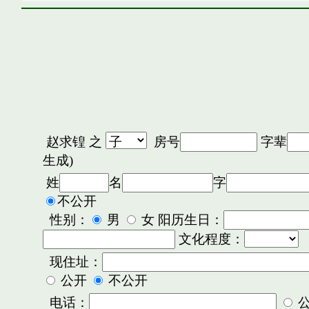
赵求锽
之
房号
字辈
生成)
姓
名
字
不公开
性别：
男
女 阳历生日：
文化程度：
现住址：
公开
不公开
电话：