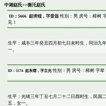
中湘赵氏
>>
衡汑赵氏
性别：男 房号：樟树 
ID：5666 赵求锽，字音远
见
1
生平：咸丰三年癸丑四月初七日未时生，同治九
一。
性别：男 房号：樟树 字辈
ID：1174
赵东熠，字立光
生平：光绪三年丁丑七月二十二日酉时生，民国
五，女一。